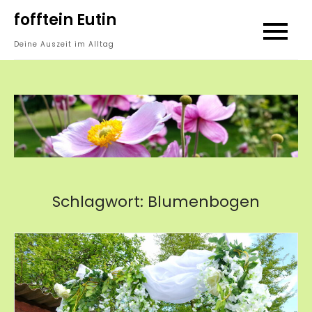
Skip
fofftein Eutin
to
Deine Auszeit im Alltag
content
Schlagwort:
Blumenbogen