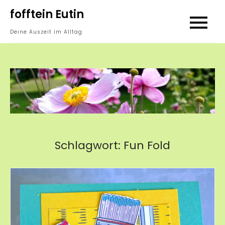
Skip
fofftein Eutin
to
Deine Auszeit im Alltag
content
Schlagwort:
Fun Fold