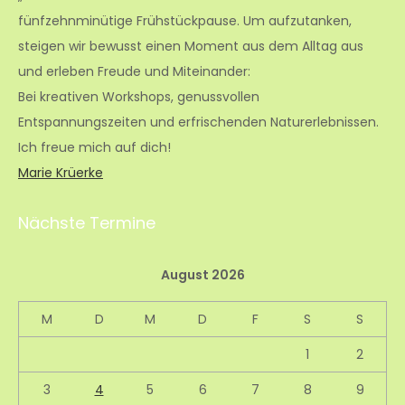
fünfzehnminütige Frühstückpause. Um aufzutanken,
steigen wir bewusst einen Moment aus dem Alltag aus
und erleben Freude und Miteinander:
Bei kreativen Workshops, genussvollen
Entspannungszeiten und erfrischenden Naturerlebnissen.
Ich freue mich auf dich!
Marie Krüerke
Nächste Termine
August 2026
M
D
M
D
F
S
S
1
2
3
4
5
6
7
8
9