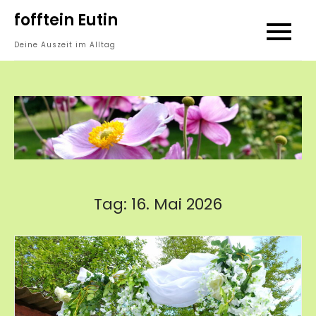
Skip
fofftein Eutin
to
Deine Auszeit im Alltag
content
Tag:
16. Mai 2026